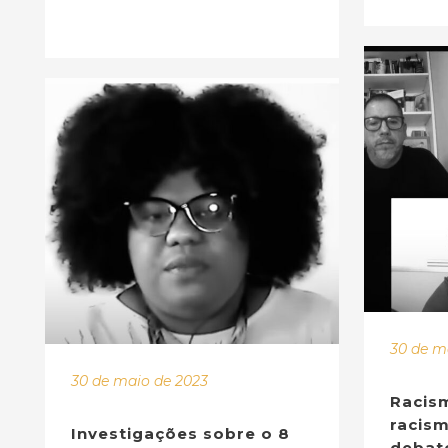
30 de m
30 de maio de 2023
Racism
racism
Investigações sobre o 8
debat