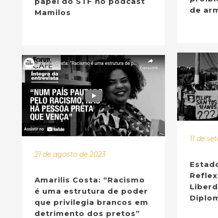
papel do STF no podcast
de ar
Mamilos
11 de s
21 de agosto de 2023
Estado
Refle
Amarilis Costa: “Racismo
Liber
é uma estrutura de poder
Diplom
que privilegia brancos em
detrimento dos pretos”