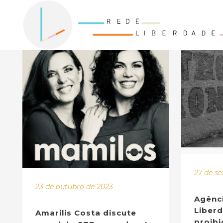
27 de s
23 de outubro de 2023
Agênci
Liberd
Amarilis Costa discute
proibi