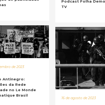
Podcast Folha Demo
mas
TV
etembro de 2023
 Antinegro:
xões da Rede
dade no Le Monde
atique Brasil
16 de agosto de 2023