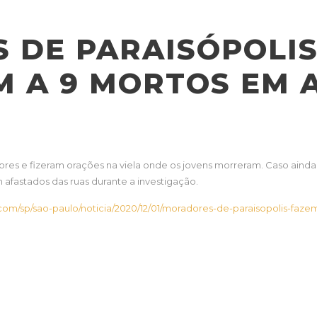
 DE PARAISÓPOLIS
 A 9 MORTOS EM 
flores e fizeram orações na viela onde os jovens morreram. Caso aind
fastados das ruas durante a investigação.
o.com/sp/sao-paulo/noticia/2020/12/01/moradores-de-paraisopolis-