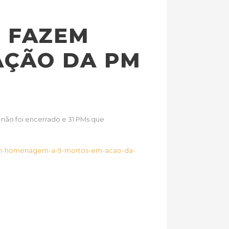
 FAZEM
AÇÃO DA PM
a não foi encerrado e 31 PMs que
fazem-homenagem-a-9-mortos-em-acao-da-