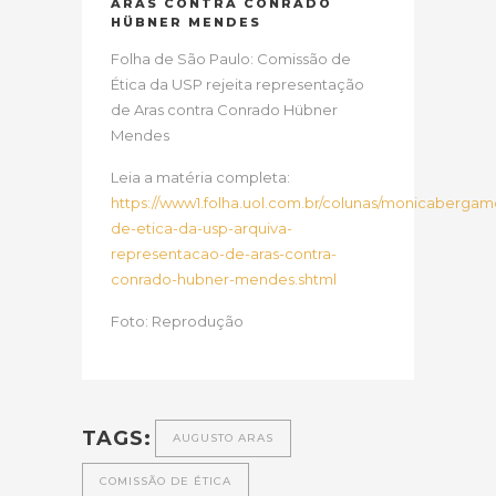
ARAS CONTRA CONRADO
HÜBNER MENDES
Folha de São Paulo: Comissão de
Ética da USP rejeita representação
de Aras contra Conrado Hübner
Mendes
Leia a matéria completa:
https://www1.folha.uol.com.br/colunas/monicabergam
de-etica-da-usp-arquiva-
representacao-de-aras-contra-
conrado-hubner-mendes.shtml
Foto: Reprodução
TAGS:
AUGUSTO ARAS
COMISSÃO DE ÉTICA